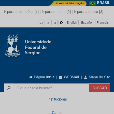
BRASIL
Ir para o conteúdo [1]
|
Ir para o menu [2]
|
Ir para a busca [3]
a+
a-
a
English
Español
Français
Página Inicial
|
WEBMAIL
|
Mapa do Site
Institucional
Campi