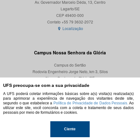
Av. Governador Marcelo Déda, 13, Centro
Lagarto/SE
CEP 49400-000
Localização
Campus Nossa Senhora da Glória
Campus do Sertão
Rodovia Engenheiro Jorge Neto, km 3, Silos
Nossa Senhora da Glória/SE
CEP 49680-000
UFS preocupa-se com a sua privacidade
A UFS poderá coletar informações básicas sobre a(s) visita(s) realizada(s)
Localização
para aprimorar a experiência de navegação dos visitantes deste site,
segundo o que estabelece a
Política de Privacidade de Dados Pessoais.
Ao
utilizar este site, você concorda com a coleta e tratamento de seus dados
pessoais por meio de formulários e cookies.
© 2026. Todos os direitos reservados.
Ciente
Universidade Federal de Sergipe.