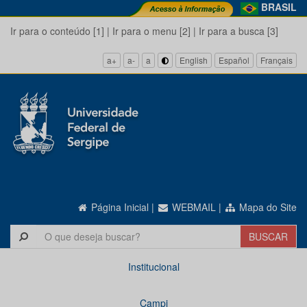
BRASIL
Ir para o conteúdo [1]
|
Ir para o menu [2]
|
Ir para a busca [3]
a+
a-
a
English
Español
Français
Página Inicial
|
WEBMAIL
|
Mapa do Site
Institucional
Campi