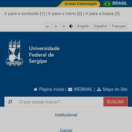
BRASIL
Ir para o conteúdo [1]
|
Ir para o menu [2]
|
Ir para a busca [3]
a+
a-
a
English
Español
Français
Página Inicial
|
WEBMAIL
|
Mapa do Site
Institucional
Campi