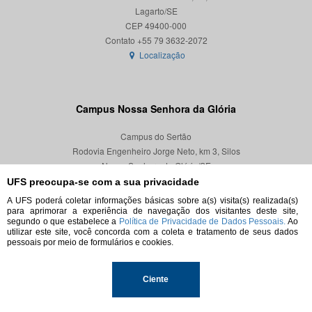
Lagarto/SE
CEP 49400-000
Localização
Campus Nossa Senhora da Glória
Campus do Sertão
Rodovia Engenheiro Jorge Neto, km 3, Silos
Nossa Senhora da Glória/SE
CEP 49680-000
UFS preocupa-se com a sua privacidade
A UFS poderá coletar informações básicas sobre a(s) visita(s) realizada(s)
Localização
para aprimorar a experiência de navegação dos visitantes deste site,
segundo o que estabelece a
Política de Privacidade de Dados Pessoais.
Ao
utilizar este site, você concorda com a coleta e tratamento de seus dados
pessoais por meio de formulários e cookies.
© 2026. Todos os direitos reservados.
Ciente
Universidade Federal de Sergipe.