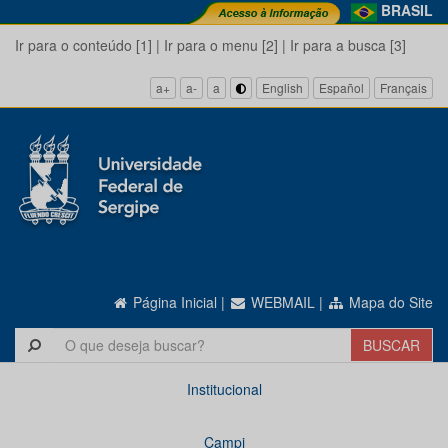
BRASIL
Ir para o conteúdo [1]
|
Ir para o menu [2]
|
Ir para a busca [3]
a+
a-
a
English
Español
Français
Página Inicial
|
WEBMAIL
|
Mapa do Site
Institucional
Campi