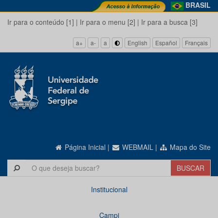
BRASIL
Ir para o conteúdo [1]
|
Ir para o menu [2]
|
Ir para a busca [3]
a+
a-
a
English
Español
Français
Página Inicial
|
WEBMAIL
|
Mapa do Site
Institucional
Campi